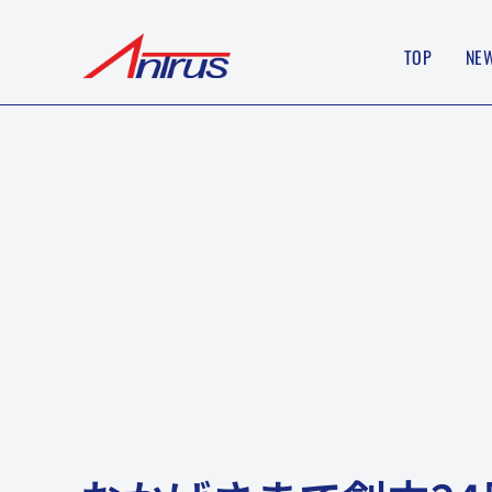
TOP
NE