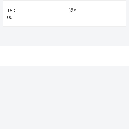
18：
退社
00
-message-
こんな人と一緒に働きたい！
技術が好きで責任感の強い方が入ってきてくれると
嬉しいです。
技術への関心が高ければ高いほどどんどん伸びてい
くのは言うまでもありませんが、難易度の高い案件